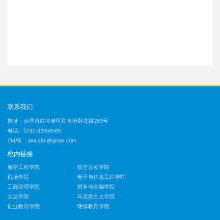
联系我们
校址：南昌市红谷滩区红角洲卧龙路269号
电话：0791-83956569
EMAIL：jiea.sbc@gmail.com
校内链接
航空工程学院
航空运动学院
机场学院
电子与信息工程学院
工商管理学院
财务与金融学院
文法学院
马克思主义学院
创业教育学院
继续教育学院