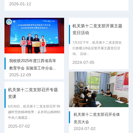
采购与资产管理制度，是学校深入推进依法治校工作的重要举措，为相关工作提
2026-01-12
供了系统化、可操作的制度遵循。各部门、各二级学院要提高政治站位，压实主
体责任，确保各项工作经得起实践和历史的检验；要深刻理解并严格执行制度规
定，...
机关第十二党支部开展主题
党日活动
7月2日下午，机关第十二党支部在
行政楼128会议室开展主题党日活
动。 活动...
我校获2025年度江西省高等
2024-07-05
教育学会 实验室工作分会...
2025-12-09
机关第十二党支部召开专题
党课
6月30日，机关第十二党支部召开“跨
越时空的精神纽带：从井冈山精神到
机关第十二党支部召开全体
中央八项规定...
党员大会
2025-07-02
2024-07-02