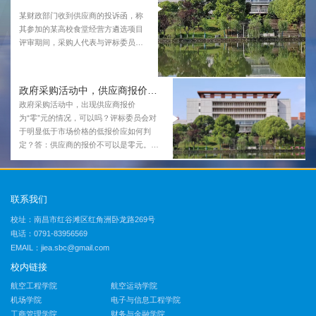
某财政部门收到供应商的投诉函，称
其参加的某高校食堂经营方遴选项目
评审期间，采购人代表与评标委员会
其他人员私下沟通，影...
政府采购活动中，供应商报价可以为“零”元吗？
政府采购活动中，出现供应商报价
为“零”元的情况，可以吗？评标委员会对
于明显低于市场价格的低报价应如何判
定？答：供应商的报价不可以是零元。根
据《中华人民共和国政府采购法》第二条
的规定，“政府采购”是“有偿取得”，零元会
让采购变成“无偿取得”。《中华人民共和
联系我们
国政府采购法实施条例》第十一条也明
确，采购人不得向供应商索要或者接受其
校址：南昌市红谷滩区红角洲卧龙路269号
给予的赠品、回扣或者与采购无关的其他
电话：0791-83956569
商品、服务。87号令第六十条规定，评标
EMAIL：jiea.sbc@gmail.com
委员会认为投标人的报价明显低于其他通
过符合性审查投标人的报价，...
校内链接
航空工程学院
航空运动学院
机场学院
电子与信息工程学院
工商管理学院
财务与金融学院