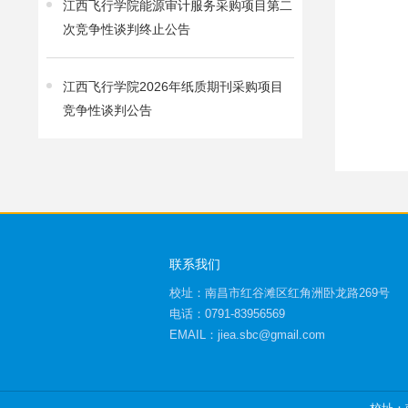
江西飞行学院能源审计服务采购项目第二
次竞争性谈判终止公告
江西飞行学院2026年纸质期刊采购项目
竞争性谈判公告
联系我们
校址：南昌市红谷滩区红角洲卧龙路269号
电话：0791-83956569
EMAIL：jiea.sbc@gmail.com