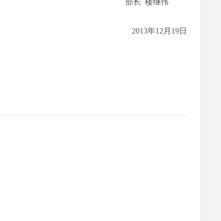
部长 楼继伟
2013
年
12
月
19
日