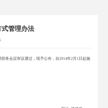
方式管理办法
5
部部务会议审议通过，现予公布，自
2014
年
2
月
1
日起施